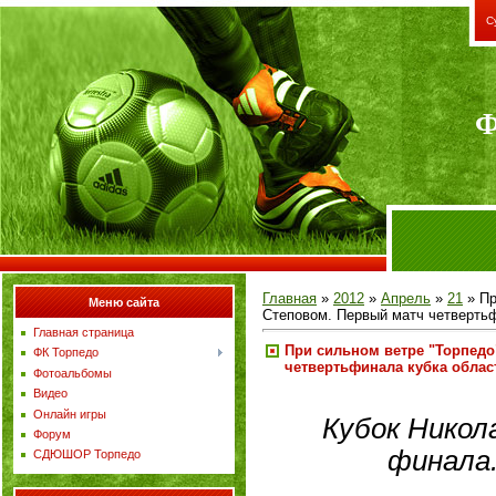
С
Ф
Главная
»
2012
»
Апрель
»
21
» Пр
Меню сайта
Степовом. Первый матч четвертьф
Главная страница
При сильном ветре "Торпедо
ФК Торпедо
четвертьфинала кубка облас
Фотоальбомы
Видео
Онлайн игры
Кубок Никол
Форум
финала
СДЮШОР Торпедо