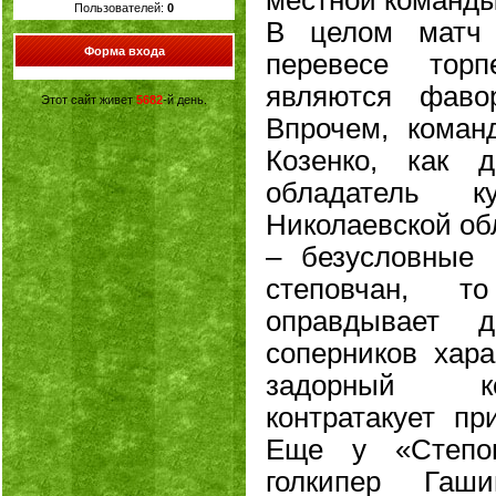
Пользователей:
0
В целом матч 
Форма входа
перевесе торп
являются фаво
Этот сайт живет
5682
-й день.
Впрочем, коман
Козенко, как 
обладатель к
Николаевской об
– безусловные
степовчан, т
оправдывает 
соперников хара
задорный ко
контратакует пр
Еще у «Степов
голкипер Гаш