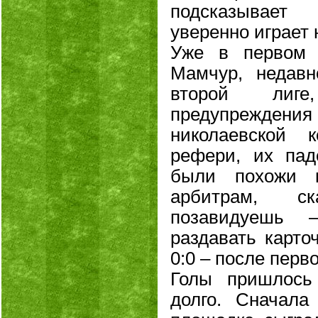
подсказывает
уверенно играет 
Уже в первом 
Мамчур, недав
второй лиг
предупреждени
николаевской 
рефери, их пад
были похожи 
арбитрам, с
позавидуешь 
раздавать карто
0:0 – после перв
Голы пришлось
долго. Сначал