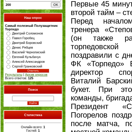
Первые 45 минут
200
второй тайм – ст
Наш опрос
Перед началом
Самый полезный Полузащитник
тренера «Степо
Торпедо
Дмитрий Соломонов
(он также ра
Павел Горобец
Дмитрий Боровский
торпедовск
Денис Рябцев
Василий Чернопиский
поздравили с дн
Евгений Кульбачук
ФК «Торпедо» 
Алексей Александров
Сергей Гранковский
директор спо
Результаты
|
Архив опросов
Всего ответов:
125
Виталий Барски
букет. При эт
Поиск
команды, бригада
Президент «С
Погорелов позд
Статистика
после матча, п
Онлайн всего:
1
местной команды
Гостей:
1