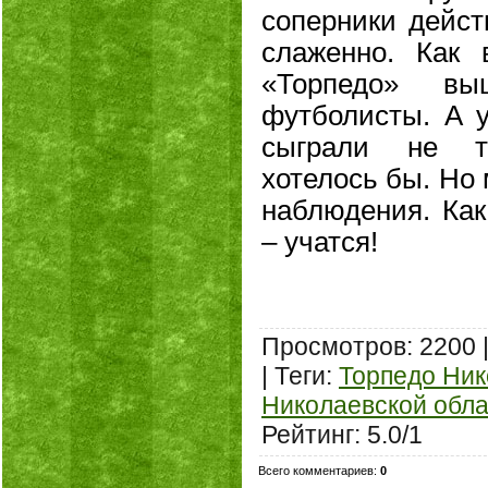
соперники дейст
слаженно. Как 
«Торпедо» в
футболисты. А у
сыграли не та
хотелось бы. Но
наблюдения. Как
– учатся!
Просмотров
: 2200 
|
Теги
:
Торпедо Ник
Николаевской обла
Рейтинг
:
5.0
/
1
Всего комментариев
:
0