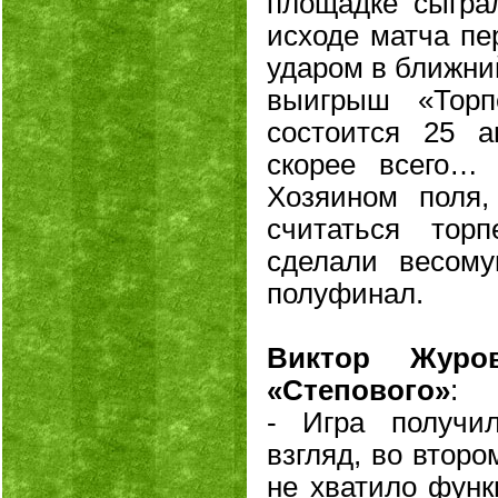
площадке сыгра
исходе матча пе
ударом в ближний
выигрыш «Торп
состоится 25 а
скорее всего…
Хозяином поля,
считаться тор
сделали весом
полуфинал.
Виктор Журо
«Степового»
:
- Игра получи
взгляд, во втор
не хватило функ