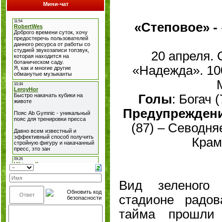
Мини-чат
«Степовое» - 
20 апреля.
«Надежда». 10
Голы
: Богач 
Предупрежден
(87) – Севодняе
Крам
Вид зеленого 
стадионе радов
тайма прошли 