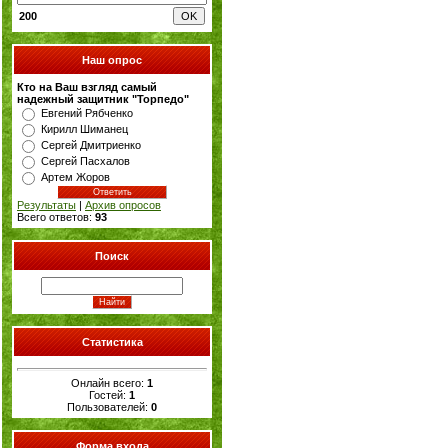
200
Наш опрос
Кто на Ваш взгляд самый
надежный защитник "Торпедо"
Евгений Рябченко
Кирилл Шиманец
Сергей Дмитриенко
Сергей Пасхалов
Артем Жоров
Результаты
|
Архив опросов
Всего ответов:
93
Поиск
Статистика
Онлайн всего:
1
Гостей:
1
Пользователей:
0
Форма входа