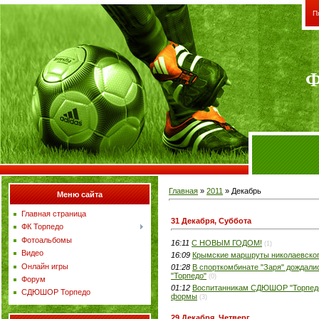
П
Ф
Главная
»
2011
»
Декабрь
Меню сайта
Главная страница
31 Декабря, Суббота
ФК Торпедо
Фотоальбомы
16:11
С НОВЫМ ГОДОМ!
(1)
Видео
16:09
Крымские маршруты николаевского 
Онлайн игры
01:28
В спорткомбинате "Заря" дождали
"Торпедо"
(0)
Форум
01:12
Воспитанникам СДЮШОР "Торпедо"
СДЮШОР Торпедо
формы
(3)
29 Декабря, Четверг