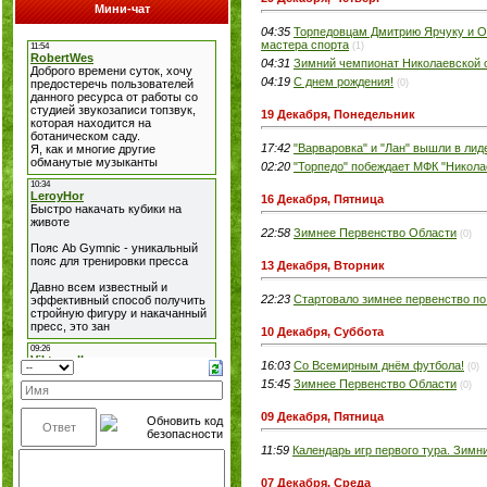
Мини-чат
04:35
Торпедовцам Дмитрию Ярчуку и О
мастера спорта
(1)
04:31
Зимний чемпионат Николаевской 
04:19
С днем рождения!
(0)
19 Декабря, Понедельник
17:42
"Варваровка" и "Лан" вышли в лид
02:20
"Торпедо" побеждает МФК "Никола
16 Декабря, Пятница
22:58
Зимнее Первенство Области
(0)
13 Декабря, Вторник
22:23
Стартовало зимнее первенство по
10 Декабря, Суббота
16:03
Со Всемирным днём футбола!
(0)
15:45
Зимнее Первенство Области
(0)
09 Декабря, Пятница
11:59
Календарь игр первого тура. Зим
07 Декабря, Среда