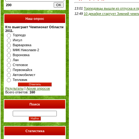
200
13:01
Торпедовцы вышли из отпуска и п
12:49
10 декабря стартует Зимний чемп
Наш опрос
Кто выиграет Чемпионат Области
2011.
Торпедо
Ингул
Варваровка
МФК Николаев-2
Вороновка
Лан
Степовое
Первомайск
Автомобилист
Тепловик
Результаты
|
Архив опросов
Всего ответов:
160
Поиск
Статистика