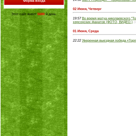
Форма входа
02 Июня, Четверг
Этот сайт живет
5680
-й день.
19:57
Во время матча николаевского "То
херсонских фанатов (ФОТО, ВИДЕО.)
(0
01 Июня, Среда
22:22
Уверенная выездная победа «Тор