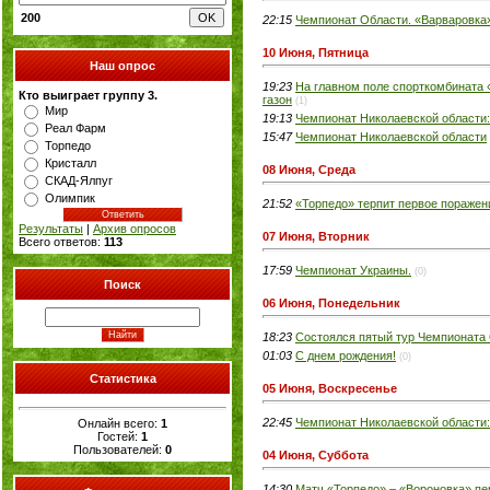
200
22:15
Чемпионат Области. «Варваровк
10 Июня, Пятница
Наш опрос
19:23
На главном поле спорткомбината 
Кто выиграет группу 3.
газон
(1)
Мир
19:13
Чемпионат Николаевской области:
Реал Фарм
15:47
Чемпионат Николаевской области
Торпедо
Кристалл
08 Июня, Среда
СКАД-Ялпуг
Олимпик
21:52
«Торпедо» терпит первое поражен
Результаты
|
Архив опросов
07 Июня, Вторник
Всего ответов:
113
17:59
Чемпионат Украины.
(0)
Поиск
06 Июня, Понедельник
18:23
Состоялся пятый тур Чемпионата
01:03
С днем рождения!
(0)
Статистика
05 Июня, Воскресенье
22:45
Чемпионат Николаевской области:
Онлайн всего:
1
Гостей:
1
Пользователей:
0
04 Июня, Суббота
14:30
Матч «Торпедо» – «Вороновка» пе