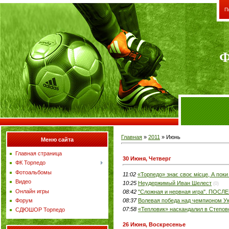
П
Ф
Главная
»
2011
»
Июнь
Меню сайта
Главная страница
30 Июня, Четверг
ФК Торпедо
Фотоальбомы
11:02
«Торпедо» знає своє місце, А поки
Видео
10:25
Неудержимый Иван Шелест
(0)
Онлайн игры
08:42
"Сложная и нервная игра". П
08:37
Волевая победа над чемпионом У
Форум
07:58
«Тепловик» наскандалил в Степо
СДЮШОР Торпедо
26 Июня, Воскресенье