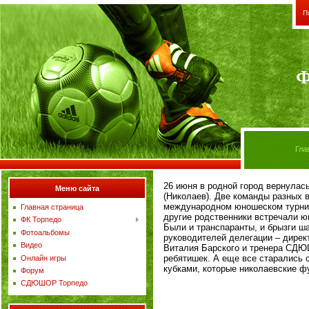
П
Ф
Гла
26
и
юня в родной город вернула
Меню сайта
(Николаев). Две команды разных 
международном юношеском турнире
Главная страница
другие родственники встречали ю
ФК Торпедо
Были и транспаранты, и брызги ш
Фотоальбомы
руководителей делегации – дирек
Видео
Виталия Барского и тренера СДЮ
ребятишек. А еще все старались
Онлайн игры
кубками, которые николаевские ф
Форум
СДЮШОР Торпедо