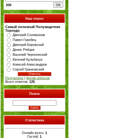
200
Наш опрос
Самый полезный Полузащитник
Торпедо
Дмитрий Соломонов
Павел Горобец
Дмитрий Боровский
Денис Рябцев
Василий Чернопиский
Евгений Кульбачук
Алексей Александров
Сергей Гранковский
Результаты
|
Архив опросов
Всего ответов:
125
Поиск
Статистика
Онлайн всего:
1
Гостей:
1