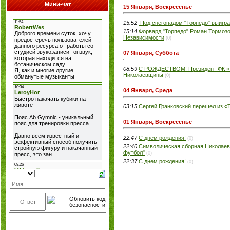
Мини-чат
15 Января, Воскресенье
15:52
Под снегопадом "Торпедо" выиграло
15:14
Форвард "Торпедо" Роман Тормозо
Независимости
(0)
07 Января, Суббота
08:59
С РОЖДЕСТВОМ! Президент ФК «Т
Николаевщины
(0)
04 Января, Среда
03:15
Сергей Гранковский перешел из «
01 Января, Воскресенье
22:47
С днем рождения!
(0)
22:40
Символическая сборная Николаевс
футбол"
(0)
22:37
С днем рождения!
(0)