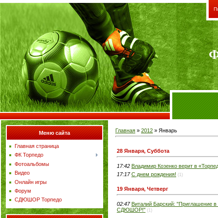
П
Ф
Главная
»
2012
»
Январь
Меню сайта
Главная страница
28 Января, Суббота
ФК Торпедо
Фотоальбомы
17:42
Владимир Козенко верит в «Торпе
Видео
17:17
С днем рождения!
(1)
Онлайн игры
19 Января, Четверг
Форум
СДЮШОР Торпедо
02:47
Виталий Барский: "Приглашение в 
СДЮШОР!"
(1)