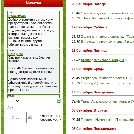
Мини-чат
22 Сентября, Четверг
13:46
С днем рождения Евгений Алексее
13:12
«Нове Життя» и «Путровка» - фи
17 Сентября, Суббота
19:55
В шаге от главного финала... "Торп
19:40
Вячеслав Чечер, начинавший в шко
16 Сентября, Пятница
14:57
«Торпедо» сильнее «Збруч»
(0)
14 Сентября, Среда
20:49
«Торпедо» начинает с победы!
(0)
19:29
"Торпедо" (Николаев) стартует в
12 Сентября, Понедельник
22:08
Финал Аматорского чемпионата У
06 Сентября, Вторник
00:38
Торпедо (Николаев) -- Первомайск
05 Сентября, Понедельник