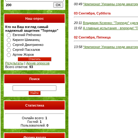
00:49
Чемпионат Украины среди аматор
200
03 Сентября, Суббота
Наш опрос
20:11
Владимир Козенко: "Торпедо" удел
Кто на Ваш взгляд самый
11:02
А главные испытания - впереди! "Т
надежный защитник "Торпедо"
Евгений Рябченко
02 Сентября, Пятница
Кирилл Шиманец
Сергей Дмитриенко
13:58
Чемпионат Украины среди аматор
Сергей Пасхалов
Артем Жоров
Результаты
|
Архив опросов
Всего ответов:
93
Поиск
Статистика
Онлайн всего:
1
Гостей:
1
Пользователей:
0
Форма входа