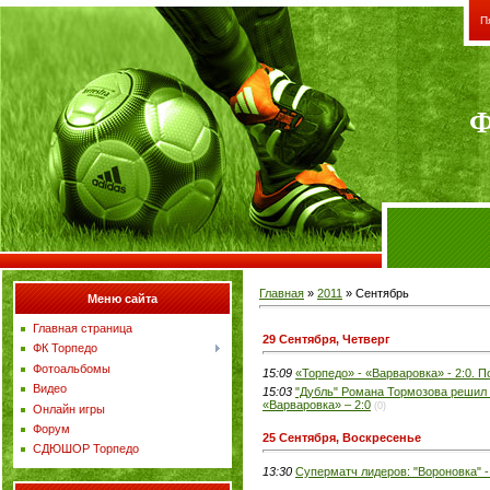
П
Ф
Главная
»
2011
»
Сентябрь
Меню сайта
Главная страница
29 Сентября, Четверг
ФК Торпедо
Фотоальбомы
15:09
«Торпедо» - «Варваровка» - 2:0.
Видео
15:03
"Дубль" Романа Тормозова решил 
«Варваровка» – 2:0
(0)
Онлайн игры
Форум
25 Сентября, Воскресенье
СДЮШОР Торпедо
13:30
Суперматч лидеров: "Вороновка" - 