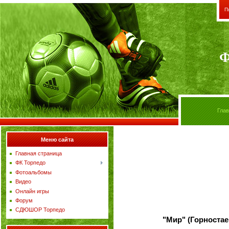
П
Ф
Гла
Меню сайта
Главная страница
ФК Торпедо
Фотоальбомы
Видео
Онлайн игры
Форум
СДЮШОР Торпедо
"Мир" (Горностаев