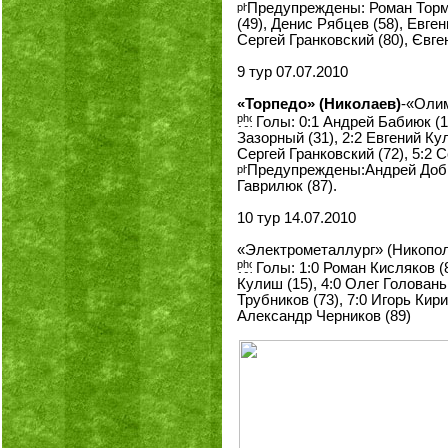
Предупреждены: Роман Тормо
(49), Денис Рябцев (58), Евге
Сергей Гранковский (80), Євге
9 тур 07.07.2010
«Торпедо» (Николаев)
-«Олим
Голы: 0:1 Андрей Бабиюк (10
Зазорный (31), 2:2 Евгений Ку
Сергей Гранковский (72), 5:2 
Предупреждены:Андрей Добра
Гаврилюк (87).
10 тур 14.07.2010
«Электрометаллург» (Никопол
Голы: 1:0 Роман Кисляков (8
Кулиш (15), 4:0 Олег Головань 
Трубников (73), 7:0 Игорь Кири
Александр Черников (89)