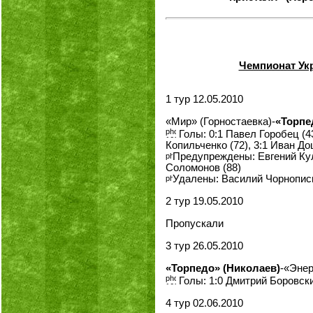
Чемпионат Ук
1 тур 12.05.2010
«Мир» (Горностаевка)-
«Торпе
Голы: 0:1 Павел Горобец (43
Копильченко (72), 3:1 Иван До
Предупреждены: Евгений Кул
Соломонов (88)
Удалены: Василий Чорнописки
2 тур 19.05.2010
Пропускали
3 тур 26.05.2010
«Торпедо» (Николаев)
-«Энер
Голы: 1:0 Дмитрий Боровски
4 тур 02.06.2010