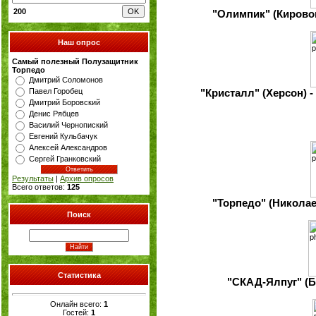
200
"Олимпик" (Кировогр
Наш опрос
Самый полезный Полузащитник
Торпедо
Дмитрий Соломонов
Павел Горобец
"Кристалл" (Херсон) 
Дмитрий Боровский
Денис Рябцев
Василий Чернопиский
Евгений Кульбачук
Алексей Александров
Сергей Гранковский
Результаты
|
Архив опросов
Всего ответов:
125
"Торпедо" (Николаев
Поиск
Статистика
"СКАД-Ялпуг" (Бо
Онлайн всего:
1
Гостей:
1