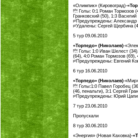
«Олимпик» (Кировоград)-
«Тор
Голы: 0:1 Роман Тормозов (4
Гранковский (50), 1:3 Василий
Предупреждены: Александр Г
Удалены: Сергей Щербина (4
5 тур 09.06.2010
«Торпедо» (Николаев)
-«Элек
Голы: 1:0 Иван Шелест (34),
(64), 4:0 Роман Тормозов (69),
Предупреждены: Евгений Ков
6 тур 16.06.2010
«Торпедо» (Николаев)
-«Мир»
Голы:1:0 Павел Горобец (36)
(46, пенальти), 3:1 Сергей Гра
Предупреждены: Юрий Цапий 
7 тур 23.06.2010
Пропускали
8 тур 30.06.2010
«Энергия» (Новая Каховка)-
«Т