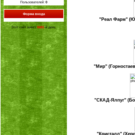
Пользователей:
0
Форма входа
"Реал Фарм" (Юж
Этот сайт живет
5681
-й день.
"Мир" (Горностаевк
"СКАД-Ялпуг" (Бо
"Кристалл" (Херс