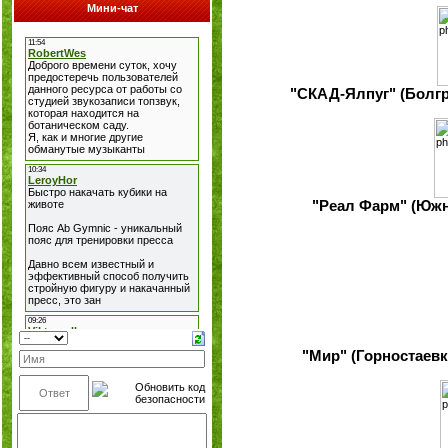
Мини-чат
"СКАД-Ялпуг" (Болгра
"Реал Фарм" (Южное
"Мир" (Горностаевка