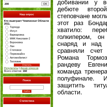
добивании у в
200
дебюте второ
степовчане могл
Наш опрос
Кто выиграет Чемпионат Области
этот раз Бонда
2011.
Торпедо
хватило: пер
Ингул
Варваровка
голкипером, о
МФК Николаев-2
снаряд и над 
Вороновка
Лан
сравняли счет
Степовое
Первомайск
Романа Тормо
Автомобилист
Тепловик
рандеву Евген
Результаты
|
Архив опросов
команда тренер
Всего ответов:
160
полуфинале. 
Поиск
защитить титу
области.
Статистика