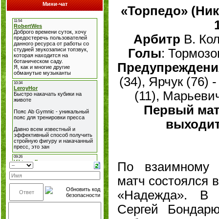
Мини-чат
«Торпедо» (Ник
Арбитр
В. Кол
Голы
: Тормозо
Предупреждени
(34), Ярчук (76)
(11), Марьевич
Первый матч
выходит
По взаимному 
матч состоялся 
«Надежда». В 
Сергей Бондар