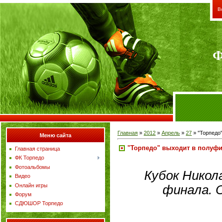
В
Ф
Главная
»
2012
»
Апрель
»
27
» "Торпедо
Меню сайта
"Торпедо" выходит в полуфи
Главная страница
ФК Торпедо
Фотоальбомы
Кубок Никол
Видео
Онлайн игры
финала.
Форум
СДЮШОР Торпедо