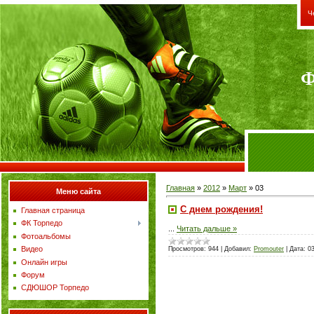
Ч
Ф
Главная
»
2012
»
Март
»
03
Меню сайта
С днем рождения!
Главная страница
ФК Торпедо
...
Читать дальше »
Фотоальбомы
Видео
Просмотров:
944
|
Добавил:
Promouter
|
Дата:
0
Онлайн игры
Форум
СДЮШОР Торпедо