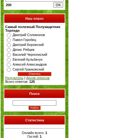
200
Наш опрос
Самый полезный Полузащитник
Торпедо
Дмитрий Соломонов
Павел Горобец
Дмитрий Боровский
Денис Рябцев
Василий Чернопиский
Евгений Кульбачук
Алексей Александров
Сергей Гранковский
Результаты
|
Архив опросов
Всего ответов:
125
Поиск
Статистика
Онлайн всего:
1
Гостей:
1