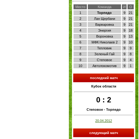
Место
Команда
И
О
1
Торпедо
9
21
2
Лан Щербани
9
21
3
Варваровка
9
21
4
Энергия
9
18
5
Вороновка
9
13
6
МФК Николаев 2
9
10
7
Тепловик
9
9
8
Зеленый Гай
9
8
9
Степовое
9
4
10
Автолокомотив
9
1
последний матч
Кубок области
0 : 2
Степовое - Торпедо
20.04.2012
следующий матч