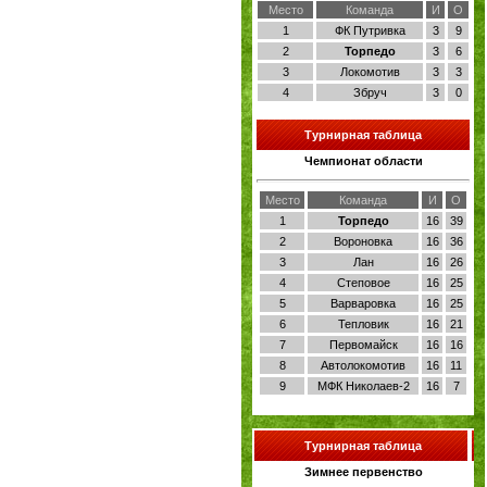
Место
Команда
И
О
1
ФК Путривка
3
9
2
Торпедо
3
6
3
Локомотив
3
3
4
Збруч
3
0
Турнирная таблица
Чемпионат области
Место
Команда
И
О
1
Торпедо
16
39
2
Вороновка
16
36
3
Лан
16
26
4
Степовое
16
25
5
Варваровка
16
25
6
Тепловик
16
21
7
Первомайск
16
16
8
Автолокомотив
16
11
9
МФК Николаев-2
16
7
Турнирная таблица
Зимнее первенство