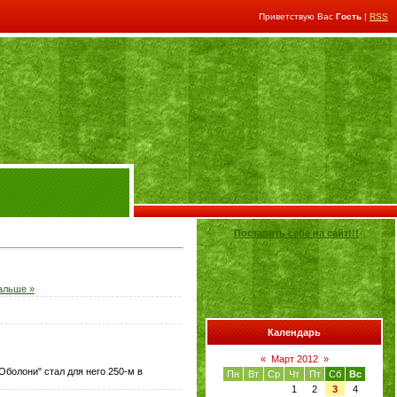
Приветствую Вас
Гость
|
RSS
Поставить себе на сайт!!!
альше »
Календарь
«
Март 2012
»
болони" стал для него 250-м в
Пн
Вт
Ср
Чт
Пт
Сб
Вс
1
2
3
4