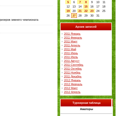
5
6
7
8
9
10
11
12
13
14
15
16
17
18
19
20
21
22
23
24
25
26
27
28
29
30
31
призеров зимнего чемпионата
Архив записей
2011 Январь
2011 Февраль
2011 Март
2011 Апрель
2011 Май
2011 Июнь
2011 Июль
2011 Август
2011 Сентябрь
2011 Октябрь
2011 Ноябрь
2011 Декабрь
2012 Январь
2012 Февраль
2012 Март
2012 Апрель
Турнирная таблица
Аматоры