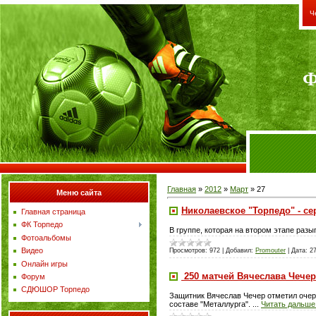
Ч
Ф
Главная
»
2012
»
Март
»
27
Меню сайта
Николаевское "Торпедо" - с
Главная страница
ФК Торпедо
В группе, которая на втором этапе раз
Фотоальбомы
Видео
Просмотров:
972
|
Добавил:
Promouter
|
Дата:
2
Онлайн игры
250 матчей Вячеслава Чечер
Форум
СДЮШОР Торпедо
Защитник Вячеслав Чечер отметил очере
составе "Металлурга".
...
Читать дальше