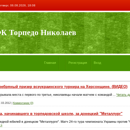
етверг, 06.08.2026, 18:08
К Торпедо Николаев
Главная
Регистрация
Вход
еребряный призер всеукраинского турнира на Херсонщине. (ВИДЕО)
ыгрывала места с первого по третье, николаевцы начали матчем с командой
...
Читать д
7.03.2012
|
Комментарии (0)
а, начинавшего в торпедовской школе, за донецкий "Металлург"
дной юбилей в донецком "Металлурге". Матч 24-го тура чемпионата Украины против "О
 »