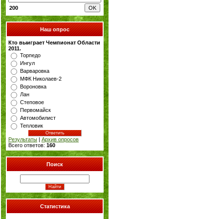
200
Наш опрос
Кто выиграет Чемпионат Области
2011.
Торпедо
Ингул
Варваровка
МФК Николаев-2
Вороновка
Лан
Степовое
Первомайск
Автомобилист
Тепловик
Результаты
|
Архив опросов
Всего ответов:
160
Поиск
Статистика