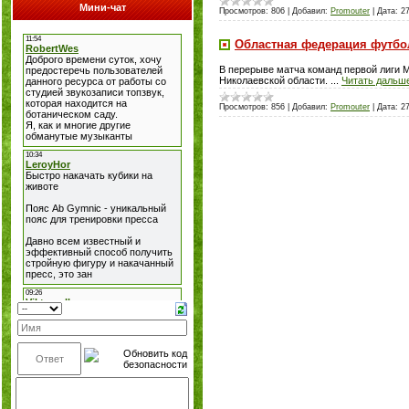
Мини-чат
Просмотров:
806
|
Добавил:
Promouter
|
Дата:
2
Областная федерация футбол
В перерыве матча команд первой лиги 
Николаевской области.
...
Читать дальш
Просмотров:
856
|
Добавил:
Promouter
|
Дата:
2