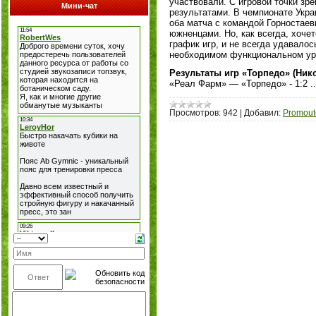
участвовали. С игровой точки з
Мини-чат
результатами. В чемпионате Укра
оба матча с командой Горностаев
южненцами. Но, как всегда, хоче
график игр, и не всегда удавалос
необходимом функциональном ур
Результаты игр «Торпедо» (Нико
«Реал Фарм» — «Торпедо» - 1:2
.
Просмотров:
942
|
Добавил:
Promout