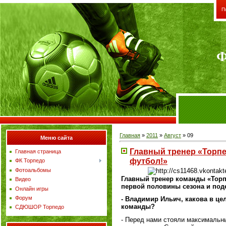
П
Ф
Главная
»
2011
»
Август
»
09
Меню сайта
Главный тренер «Торпе
Главная страница
футбол!»
ФК Торпедо
Фотоальбомы
Г
лавный тренер команды «Торп
Видео
первой половины сезона и по
Онлайн игры
Форум
- Владимир Ильич, какова в це
команды?
СДЮШОР Торпедо
- Перед нами стояли максимальны