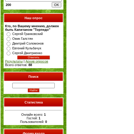
200
Наш опрос
Кто, по Вашему мнению, должен
быть Капитаном "Торпедо"
Сергей Гранковский
Овик Галстян
Дмитрий Соломонов
Евгений Кульбачук
Сергей Дмитриенко
Результаты
|
Архив опросов
Всего ответов:
88
Поиск
Статистика
Онлайн всего:
1
Гостей:
1
Пользователей:
0
Форма входа