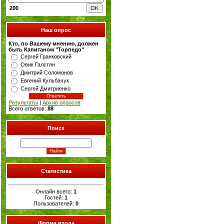
200
Наш опрос
Кто, по Вашему мнению, должен
быть Капитаном "Торпедо"
Сергей Гранковский
Овик Галстян
Дмитрий Соломонов
Евгений Кульбачук
Сергей Дмитриенко
Результаты
|
Архив опросов
Всего ответов:
88
Поиск
Статистика
Онлайн всего:
1
Гостей:
1
Пользователей:
0
Форма входа