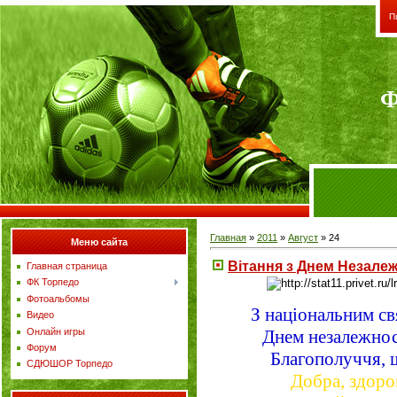
П
Ф
Главная
»
2011
»
Август
»
24
Меню сайта
Вітання з Днем Незалеж
Главная страница
ФК Торпедо
Фотоальбомы
З національним св
Видео
Онлайн игры
Днем незалежнос
Форум
Благополуччя, щ
СДЮШОР Торпедо
Добра, здоро