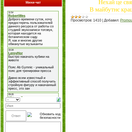
Нехай це свя
Мини-чат
В майбутнє кра
Просмотров:
1410
|
Добавил:
Promou