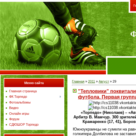
П
Ф
Главная
»
2011
»
Август
»
29
Меню сайта
"Тепловики" поквитали
Главная страница
футбола. Первая групп
ФК Торпедо
Фотоальбомы
Видео
«Торпедо» (Николаев) – «Ав
Онлайн игры
Арбитр В. Мамчур. 300 зрителей
Форум
Крамаренко (17, 41), Боровс
СДЮШОР Торпедо
Южноукраинцы не сумели на равны
голкипера Долбилова не заставил