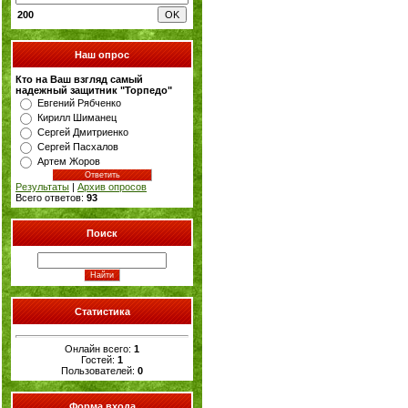
200
Наш опрос
Кто на Ваш взгляд самый
надежный защитник "Торпедо"
Евгений Рябченко
Кирилл Шиманец
Сергей Дмитриенко
Сергей Пасхалов
Артем Жоров
Результаты
|
Архив опросов
Всего ответов:
93
Поиск
Статистика
Онлайн всего:
1
Гостей:
1
Пользователей:
0
Форма входа