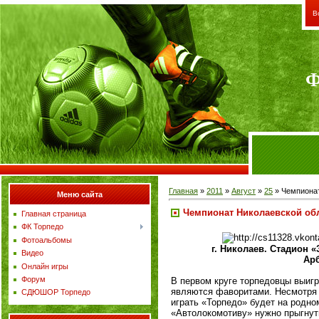
В
Ф
Главная
»
2011
»
Август
»
25
» Чемпионат
Меню сайта
Чемпионат Николаевской об
Главная страница
ФК Торпедо
Фотоальбомы
г. Николаев. Стадион «З
Видео
Арб
Онлайн игры
Форум
В первом круге торпедовцы выигра
являются фаворитами. Несмотря 
СДЮШОР Торпедо
играть «Торпедо» будет на родно
«Автолокомотиву» нужно прыгнуть