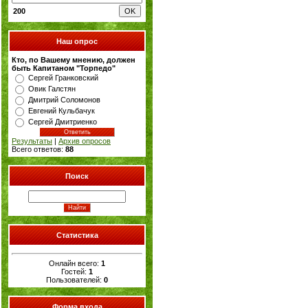
200
Наш опрос
Кто, по Вашему мнению, должен
быть Капитаном "Торпедо"
Сергей Гранковский
Овик Галстян
Дмитрий Соломонов
Евгений Кульбачук
Сергей Дмитриенко
Результаты
|
Архив опросов
Всего ответов:
88
Поиск
Статистика
Онлайн всего:
1
Гостей:
1
Пользователей:
0
Форма входа